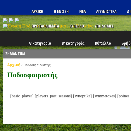
ΑΡΧΙΚΗ
Η ΕΝΩΣΗ
ΝΕΑ
ΑΓΩΝΙΣΤΙΚΑ
ΔΙ
ΠΡΩΤΑΘΛΗΜΑΤΑ
ΚΥΠΕΛΛΟ
ΥΠΟΔΟΜΕΣ
Α' κατηγορία
Β' κατηγορία
Κύπελλο
Εφήβ
ΣΗΜΑΝΤΙΚΑ
Αρχική
/
Ποδοσφαιριστής
Ποδοσφαιριστής
[basic_player] [players_past_seasons] [synoptika] [symmetoxes] [poines