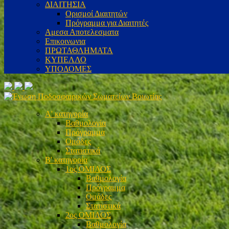
ΔΙΑΙΤΗΣΙΑ
Ορισμοί Διαιτητών
Πρόγραμμα για Διαιτητές
Αμεσα Αποτελεσματα
Επικοινωνια
ΠΡΩΤΑΘΛΗΜΑΤΑ
ΚΥΠΕΛΛΟ
ΥΠΟΔΟΜΕΣ
Α' κατηγορία
Βαθμολογία
Πρόγραμμα
Ομάδες
Στατιστικά
Β' κατηγορία
1ος ΟΜΙΛΟΣ
Βαθμολογία
Πρόγραμμα
Ομάδες
Στατιστικά
2ος ΟΜΙΛΟΣ
Βαθμολογία