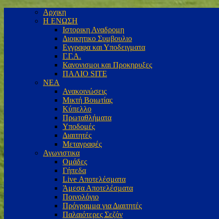
Αρχικη
Η ΕΝΩΣΗ
Ιστορικη Αναδρομη
Διοικητικο Συμβουλιο
Εγγραφα και Υποδειγματα
Γ.Γ.Α.
Κανονισμοι και Προκηρυξες
ΠΑΛΙΟ SITE
ΝΕΑ
Ανακοινώσεις
Μικτή Βοιωτίας
Κύπελλο
Πρωταθλήματα
Υποδομές
Διαιτητές
Μεταγραφές
Αγωνιστικα
Ομάδες
Γήπεδα
Live Αποτελέσματα
Άμεσα Αποτελέσματα
Ποινολόγιο
Πρόγραμμα για Διαιτητές
Παλαιότερες Σεζόν