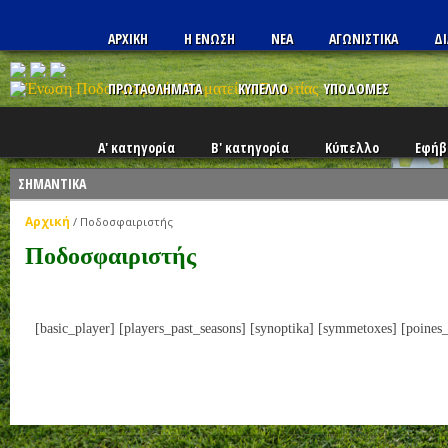
ΑΡΧΙΚΗ
Η ΕΝΩΣΗ
ΝΕΑ
ΑΓΩΝΙΣΤΙΚΑ
ΔΙ
ΠΡΩΤΑΘΛΗΜΑΤΑ
ΚΥΠΕΛΛΟ
ΥΠΟΔΟΜΕΣ
Α' κατηγορία
Β' κατηγορία
Κύπελλο
Εφήβ
ΣΗΜΑΝΤΙΚΑ
Αρχική
/
Ποδοσφαιριστής
Ποδοσφαιριστής
[basic_player] [players_past_seasons] [synoptika] [symmetoxes] [poines