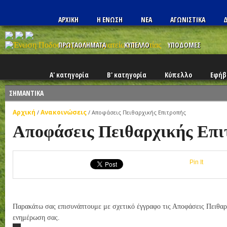
ΑΡΧΙΚΗ
Η ΕΝΩΣΗ
ΝΕΑ
ΑΓΩΝΙΣΤΙΚΑ
Δ
ΠΡΩΤΑΘΛΗΜΑΤΑ
ΚΥΠΕΛΛΟ
ΥΠΟΔΟΜΕΣ
Α' κατηγορία
Β' κατηγορία
Κύπελλο
Εφήβ
ΣΗΜΑΝΤΙΚΑ
Αρχική
Ανακοινώσεις
/
/
Αποφάσεις Πειθαρχικής Επιτροπής
Αποφάσεις Πειθαρχικής Επι
Pin It
Παρακάτω σας επισυνάπτουμε με σχετικό έγγραφο τις Αποφάσεις Πειθαρ
ενημέρωση σας.