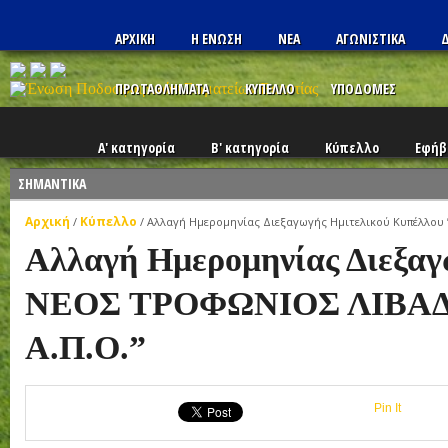
ΑΡΧΙΚΗ
Η ΕΝΩΣΗ
ΝΕΑ
ΑΓΩΝΙΣΤΙΚΑ
Δ
ΠΡΩΤΑΘΛΗΜΑΤΑ
ΚΥΠΕΛΛΟ
ΥΠΟΔΟΜΕΣ
Α' κατηγορία
Β' κατηγορία
Κύπελλο
Εφήβ
ΣΗΜΑΝΤΙΚΑ
Αρχική
Κύπελλο
/
/
Αλλαγή Ημερομηνίας Διεξαγωγής Ημιτελικού Κυπέλλου
Αλλαγή Ημερομηνίας Διεξαγ
ΝΕΟΣ ΤΡΟΦΩΝΙΟΣ ΛΙΒΑΔ
Α.Π.Ο.”
Pin It