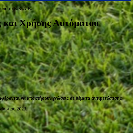
από το Ε.Κ.Α.Β.
 και Χρήσης Αυτόματου
φέρονται να αποκτήσουν γνώσεις σε θέματα αντιμετώπισης
 Μαρτίου 2023.