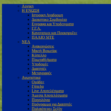
Αρχικη
Η ΕΝΩΣΗ
Ιστορικη Αναδρομη
Διοικητικο Συμβουλιο
Εγγραφα και Υποδειγματα
Γ.Γ.Α.
Κανονισμοι και Προκηρυξες
ΠΑΛΙΟ SITE
ΝΕΑ
Ανακοινώσεις
Μικτή Βοιωτίας
Κύπελλο
Πρωταθλήματα
Υποδομές
Διαιτητές
Μεταγραφές
Αγωνιστικα
Ομάδες
Γήπεδα
Live Αποτελέσματα
Άμεσα Αποτελέσματα
Ποινολόγιο
Πρόγραμμα για Διαιτητές
Παλαιότερες Σεζόν