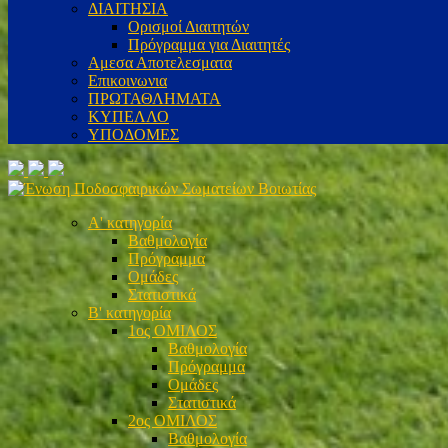
ΔΙΑΙΤΗΣΙΑ
Ορισμοί Διαιτητών
Πρόγραμμα για Διαιτητές
Αμεσα Αποτελεσματα
Επικοινωνια
ΠΡΩΤΑΘΛΗΜΑΤΑ
ΚΥΠΕΛΛΟ
ΥΠΟΔΟΜΕΣ
Α' κατηγορία
Βαθμολογία
Πρόγραμμα
Ομάδες
Στατιστικά
Β' κατηγορία
1ος ΟΜΙΛΟΣ
Βαθμολογία
Πρόγραμμα
Ομάδες
Στατιστικά
2ος ΟΜΙΛΟΣ
Βαθμολογία