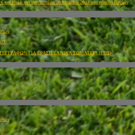
και Κ-14, για την Δευτέρα 20 Μαρτίου 2023 στο γήπεδο Βαγίων
ιστών
027
ΤΕΓΓΡΑΦΩΝ ΓΙΑ ΕΡΑΣΙΤΕΧΝΙΚΑ ΣΩΜΑΤΕΙΑ (ΕΠΣ)
ιστών