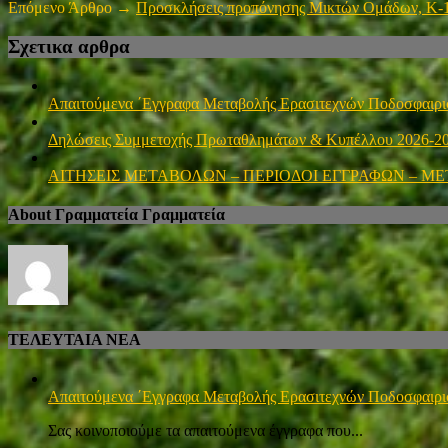
Επόμενο Άρθρο →
Προσκλήσεις προπόνησης Μικτών Ομάδων, Κ-16 
Σχετικα αρθρα
Απαιτούμενα ΄Εγγραφα Μεταβολής Ερασιτεχνών Ποδοσφαιρ
Δηλώσεις Συμμετοχής Πρωταθλημάτων & Κυπέλλου 2026-2
ΑΙΤΗΣΕΙΣ ΜΕΤΑΒΟΛΩΝ – ΠΕΡΙΟΔΟΙ ΕΓΓΡΑΦΩΝ – ΜΕ
About Γραμματεία Γραμματεία
ΤΕΛΕΥΤΑΙΑ ΝΕΑ
Απαιτούμενα ΄Εγγραφα Μεταβολής Ερασιτεχνών Ποδοσφαιρ
Σας κοινοποιούμε τα απαιτούμενα έγγραφα που...