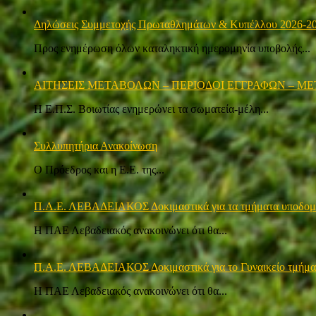
Δηλώσεις Συμμετοχής Πρωταθλημάτων & Κυπέλλου 2026-2
Προς ενημέρωση όλων καταληκτική ημερομηνία υποβολής...
ΑΙΤΗΣΕΙΣ ΜΕΤΑΒΟΛΩΝ – ΠΕΡΙΟΔΟΙ ΕΓΓΡΑΦΩΝ – ΜΕ
Η Ε.Π.Σ. Βοιωτίας ενημερώνει τα σωματεία-μέλη...
Συλλυπητήρια Ανακοίνωση
Ο Πρόεδρος και η Ε.Ε. της...
Π.Α.Ε. ΛΕΒΑΔΕΙΑΚΟΣ Δοκιμαστικά για τα τμήματα υποδο
Η ΠΑΕ Λεβαδειακός ανακοινώνει ότι θα...
Π.Α.Ε. ΛΕΒΑΔΕΙΑΚΟΣ Δοκιμαστικά για το Γυναικείο τμήμα
Η ΠΑΕ Λεβαδειακός ανακοινώνει ότι θα...