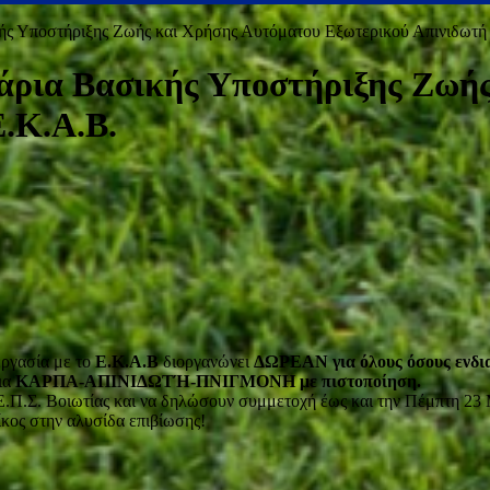
ς Υποστήριξης Ζωής και Χρήσης Αυτόματου Εξωτερικού Απινιδωτή 
ρια Βασικής Υποστήριξης Ζωής
Ε.Κ.Α.Β.
ασία με το
Ε.Κ.Α.Β
διοργανώνει
ΔΩΡΕΑΝ για όλους όσους ενδια
ια
ΚΑΡΠΑ-ΑΠΙΝΙΔΩΤΉ-ΠΝΙΓΜΟΝΗ με πιστοποίηση.
 Ε.Π.Σ. Βοιωτίας και να δηλώσουν συμμετοχή έως και την Πέμπτη 23
ίκος στην αλυσίδα επιβίωσης!