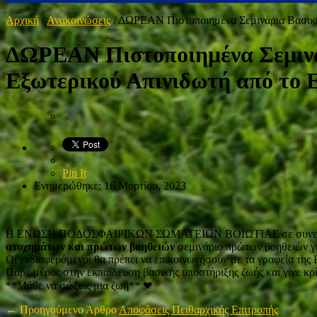
Αρχική
/
Ανακοινώσεις
/
ΔΩΡΕΑΝ Πιστοποιημένα Σεμινάρια Βασική
ΔΩΡΕΑΝ Πιστοποιημένα Σεμινά
Εξωτερικού Απινιδωτή από το 
Pin It
Ενημερώθηκε: 16 Μαρτίου, 2023
Η ΕΝΩΣΗ ΠΟΔΟΣΦΑΙΡΙΚΩΝ ΣΩΜΑΤΕΙΩΝ ΒΟΙΩΤΙΑΣ σε συνεργ
ατυχημάτων και πρώτων βοηθειών
σεμινάριο πρώτων βοηθειών γ
Οι ενδιαφερόμενοι θα πρέπει να επικοινωνήσουν με τα γραφεία της
Πάρε μέρος στην εκπαίδευση βασικής υποστήριξης ζωής και γίνε κρ
**Μάθε να σώζεις μια ζωή** ❤
← Προηγούμενο Άρθρο
Αποφάσεις Πειθαρχικής Επιτροπής