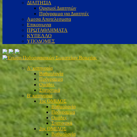
ΔΙΑΙΤΗΣΙΑ
Ορισμοί Διαιτητών
Πρόγραμμα για Διαιτητές
Αμεσα Αποτελεσματα
Επικοινωνια
ΠΡΩΤΑΘΛΗΜΑΤΑ
ΚΥΠΕΛΛΟ
ΥΠΟΔΟΜΕΣ
Α' κατηγορία
Βαθμολογία
Πρόγραμμα
Ομάδες
Στατιστικά
Β' κατηγορία
1ος ΟΜΙΛΟΣ
Βαθμολογία
Πρόγραμμα
Ομάδες
Στατιστικά
2ος ΟΜΙΛΟΣ
Βαθμολογία