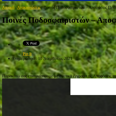
Αρχική
/
Ανακοινώσεις
/
Ποινές Ποδοσφαιριστών – Αποφάσεις Πειθ
Ποινές Ποδοσφαιριστών – Αποφ
Pin It
Ενημερώθηκε: 10 Νοεμβρίου, 2021
Παρακάτω σας επισυνάπτουμε με σχετικά έγγραφα τις Αποφάσεις της