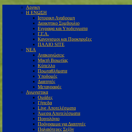
Αρχικη
Η ΕΝΩΣΗ
Ιστορικη Αναδρομη
Διοικητικο Συμβουλιο
Εγγραφα και Υποδειγματα
Γ.Γ.Α.
Κανονισμοι και Προκηρυξες
ΠΑΛΙΟ SITE
ΝΕΑ
Ανακοινώσεις
Μικτή Βοιωτίας
Κύπελλο
Πρωταθλήματα
Υποδομές
Διαιτητές
Μεταγραφές
Αγωνιστικα
Ομάδες
Γήπεδα
Live Αποτελέσματα
Άμεσα Αποτελέσματα
Ποινολόγιο
Πρόγραμμα για Διαιτητές
Παλαιότερες Σεζόν