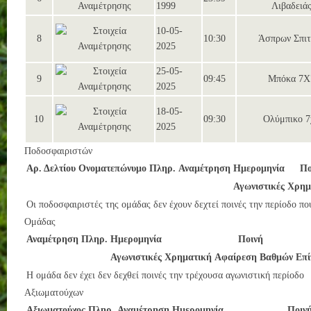
1999
Λιβαδειά
10-05-
8
10:30
Άσπρων Σπιτ
2025
25-05-
9
09:45
Μπόκα 7Χ
2025
18-05-
10
09:30
Ολύμπικο 7
2025
Ποδοσφαιριστών
Αρ. Δελτίου
Ονοματεπώνυμο
Πληρ.
Αναμέτρηση
Ημερομηνία
Πο
Αγωνιστικές
Χρημ
Οι ποδοσφαιριστές της ομάδας δεν έχουν δεχτεί ποινές την περίοδο πο
Ομάδας
Αναμέτρηση
Πληρ.
Ημερομηνία
Ποινή
Αγωνιστικές
Χρηματική
Αφαίρεση Βαθμών
Επί
Η ομάδα δεν έχει δεν δεχθεί ποινές την τρέχουσα αγωνιστική περίοδο
Αξιωματούχων
Αξιωματούχος
Πληρ.
Αναμέτρηση
Ημερομηνία
Ποιν