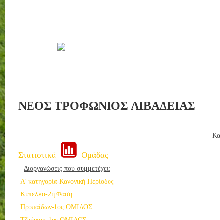
ΝΕΟΣ ΤΡΟΦΩΝΙΟΣ ΛΙΒΑΔΕΙΑΣ
Κα
Στατιστικά
Ομάδας
Διοργανώσεις που συμμετέχει:
Α' κατηγορία-Κανονική Περίοδος
Κύπελλο-2η Φάση
Προπαίδων-1ος ΟΜΙΛΟΣ
Τζούνιορ-1ος ΟΜΙΛΟΣ