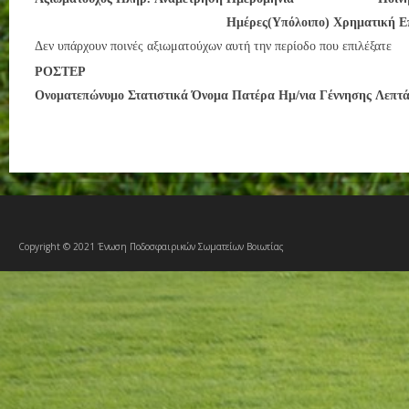
Ημέρες(Υπόλοιπο)
Χρηματική
Ε
Δεν υπάρχουν ποινές αξιωματούχων αυτή την περίοδο που επιλέξατε
ΡΟΣΤΕΡ
Ονοματεπώνυμο
Στατιστικά
Όνομα Πατέρα
Ημ/νια Γέννησης
Λεπτά
Copyright © 2021 Ένωση Ποδοσφαιρικών Σωματείων Βοιωτίας