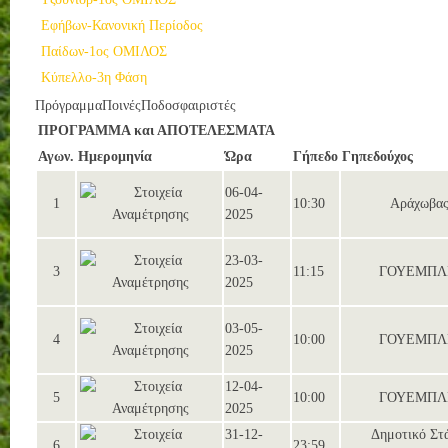
Εφήβων-Κανονική Περίοδος
Παίδων-1ος ΟΜΙΛΟΣ
Κύπελλο-3η Φάση
Πρόγραμμα
Ποινές
Ποδοσφαιριστές
ΠΡΟΓΡΑΜΜΑ και ΑΠΟΤΕΛΕΣΜΑΤΑ
Αγων.
Ημερομηνία
Ώρα
Γήπεδο
Γηπεδούχος
06-04-
1
10:30
Αράχωβα
2025
23-03-
3
11:15
ΓΟΥΕΜΠΛ
2025
03-05-
4
10:00
ΓΟΥΕΜΠΛ
2025
12-04-
5
10:00
ΓΟΥΕΜΠΛ
2025
31-12-
Δημοτικό Στ
6
23:59