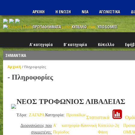
ΑΡΧΙΚΗ
Η ΕΝΩΣΗ
ΝΕΑ
ΑΓΩΝΙΣΤΙΚΑ
ΔΙ
ΠΡΩΤΑΘΛΗΜΑΤΑ
ΚΥΠΕΛΛΟ
ΥΠΟΔΟΜΕΣ
Α' κατηγορία
Β' κατηγορία
Κύπελλο
Εφήβ
ΣΗΜΑΝΤΙΚΑ
Αρχική
/
Πληροφορίες
- Πληροφορίες
ΝΕΟΣ ΤΡΟΦΩΝΙΟΣ ΛΙΒΑΔΕΙΑΣ
Έδρα:
ΖΑΓΑΡΑ
Κατηγορία:
Προπαίδων
Στατιστικά
Ομά
Διοργανώσεις που
Α' κατηγορία-Κανονική
Κύπελλο-2η
Προπα
συμμετέχει:
Περίοδος
Φάση
ΟΜΙΛ