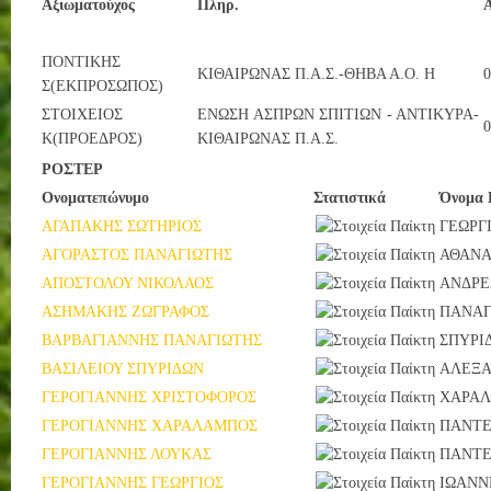
Αξιωματούχος
Πληρ.
ΠΟΝΤΙΚΗΣ
ΚΙΘΑΙΡΩΝΑΣ Π.Α.Σ.-ΘΗΒΑ Α.Ο. Η
0
Σ(ΕΚΠΡΟΣΩΠΟΣ)
ΣΤΟΙΧΕΙΟΣ
ΕΝΩΣΗ ΑΣΠΡΩΝ ΣΠΙΤΙΩΝ - ΑΝΤΙΚΥΡΑ-
0
Κ(ΠΡΟΕΔΡΟΣ)
ΚΙΘΑΙΡΩΝΑΣ Π.Α.Σ.
ΡΟΣΤΕΡ
Ονοματεπώνυμο
Στατιστικά
Όνομα 
ΑΓΑΠΑΚΗΣ ΣΩΤΗΡΙΟΣ
ΓΕΩΡΓ
ΑΓΟΡΑΣΤΟΣ ΠΑΝΑΓΙΩΤΗΣ
ΑΘΑΝΑ
ΑΠΟΣΤΟΛΟΥ ΝΙΚΟΛΑΟΣ
ΑΝΔΡΕ
ΑΣΗΜΑΚΗΣ ΖΩΓΡΑΦΟΣ
ΠΑΝΑΓ
ΒΑΡΒΑΓΙΑΝΝΗΣ ΠΑΝΑΓΙΩΤΗΣ
ΣΠΥΡΙ
ΒΑΣΙΛΕΙΟΥ ΣΠΥΡΙΔΩΝ
ΑΛΕΞΑ
ΓΕΡΟΓΙΑΝΝΗΣ ΧΡΙΣΤΟΦΟΡΟΣ
ΧΑΡΑ
ΓΕΡΟΓΙΑΝΝΗΣ ΧΑΡΑΛΑΜΠΟΣ
ΠΑΝΤ
ΓΕΡΟΓΙΑΝΝΗΣ ΛΟΥΚΑΣ
ΠΑΝΤ
ΓΕΡΟΓΙΑΝΝΗΣ ΓΕΩΡΓΙΟΣ
ΙΩΑΝΝ