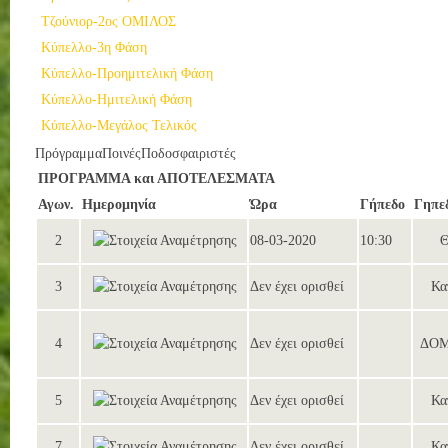
Τζούνιορ-2ος ΟΜΙΛΟΣ
Κύπελλο-3η Φάση
Κύπελλο-Προημιτελική Φάση
Κύπελλο-Ημιτελική Φάση
Κύπελλο-Μεγάλος Τελικός
Πρόγραμμα
Ποινές
Ποδοσφαιριστές
ΠΡΟΓΡΑΜΜΑ και ΑΠΟΤΕΛΕΣΜΑΤΑ
Αγων.
Ημερομηνία
Ώρα
Γήπεδο
Γηπε
2
08-03-2020
10:30
Θ
3
Δεν έχει ορισθεί
Κα
4
Δεν έχει ορισθεί
ΔΟΜ
5
Δεν έχει ορισθεί
Κα
7
Δεν έχει ορισθεί
Κα