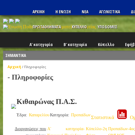
ΑΡΧΙΚΗ
Η ΕΝΩΣΗ
ΝΕΑ
ΑΓΩΝΙΣΤΙΚΑ
ΔΙ
ΠΡΩΤΑΘΛΗΜΑΤΑ
ΚΥΠΕΛΛΟ
ΥΠΟΔΟΜΕΣ
Α' κατηγορία
Β' κατηγορία
Κύπελλο
Εφήβ
ΣΗΜΑΝΤΙΚΑ
Αρχική
/
Πληροφορίες
- Πληροφορίες
Κιθαιρώνας Π.Α.Σ.
Έδρα:
Καπαρελίου
Κατηγορία:
Προπαίδων
Στατιστικά
Ο
Διοργανώσεις που
Α' κατηγορία-
Κύπελλο-2η
Προπαίδων-4ος