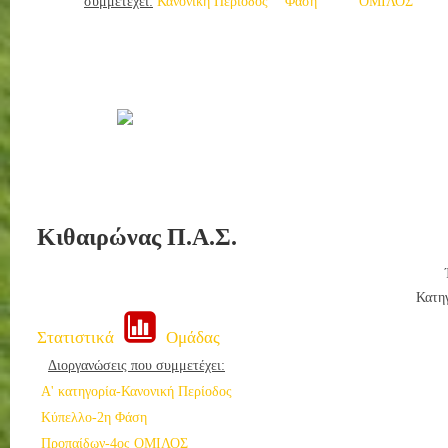
συμμετέχει:
Κανονική Περίοδος
Φάση
ΟΜΙΛΟΣ
Κιθαιρώνας Π.Α.Σ.
Κατη
Στατιστικά
Ομάδας
Διοργανώσεις που συμμετέχει:
Α' κατηγορία-Κανονική Περίοδος
Κύπελλο-2η Φάση
Προπαίδων-4ος ΟΜΙΛΟΣ