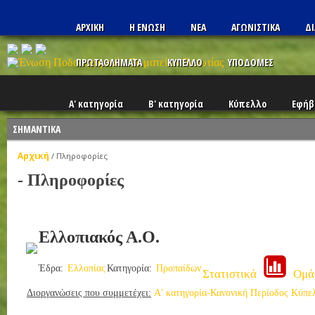
ΑΡΧΙΚΗ
Η ΕΝΩΣΗ
ΝΕΑ
ΑΓΩΝΙΣΤΙΚΑ
ΔΙ
ΠΡΩΤΑΘΛΗΜΑΤΑ
ΚΥΠΕΛΛΟ
ΥΠΟΔΟΜΕΣ
Α' κατηγορία
Β' κατηγορία
Κύπελλο
Εφήβ
ΣΗΜΑΝΤΙΚΑ
Αρχική
/
Πληροφορίες
- Πληροφορίες
Ελλοπιακός Α.Ο.
Έδρα:
Ελλοπίας
Κατηγορία:
Προπαίδων
Στατιστικά
Ομά
Διοργανώσεις που συμμετέχει:
Α' κατηγορία-Κανονική Περίοδος
Κύπε