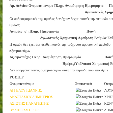
Αρ. Δελτίου
Ονοματεπώνυμο
Πληρ.
Αναμέτρηση
Ημερομηνία
Πο
Αγωνιστικές
Χρημ
Οι ποδοσφαιριστές της ομάδας δεν έχουν δεχτεί ποινές την περίοδο πο
Ομάδας
Αναμέτρηση
Πληρ.
Ημερομηνία
Ποινή
Αγωνιστικές
Χρηματική
Αφαίρεση Βαθμών
Επί
Η ομάδα δεν έχει δεν δεχθεί ποινές την τρέχουσα αγωνιστική περίοδο
Αξιωματούχων
Αξιωματούχος
Πληρ.
Αναμέτρηση
Ημερομηνία
Ποιν
Ημέρες(Υπόλοιπο)
Χρηματική
Ε
Δεν υπάρχουν ποινές αξιωματούχων αυτή την περίοδο που επιλέξατε
ΡΟΣΤΕΡ
Ονοματεπώνυμο
Στατιστικά
Όνομ
ΑΓΓΕΛΟΥ ΙΩΑΝΝΗΣ
ΛΟΥ
ΑΝΑΣΤΑΣΙΟΥ ΔΗΜΗΤΡΙΟΣ
ΧΡΗ
ΑΞΙΩΤΗΣ ΠΑΝΑΓΙΩΤΗΣ
ΚΩΝ
ΒΥΖΗΣ ΣΩΤΗΡΙΟΣ
ΔΗΜ