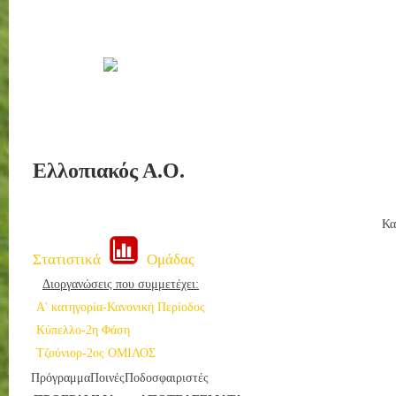
Ελλοπιακός Α.Ο.
Κα
Στατιστικά
Ομάδας
Διοργανώσεις που συμμετέχει:
Α' κατηγορία-Κανονική Περίοδος
Κύπελλο-2η Φάση
Τζούνιορ-2ος ΟΜΙΛΟΣ
Πρόγραμμα
Ποινές
Ποδοσφαιριστές