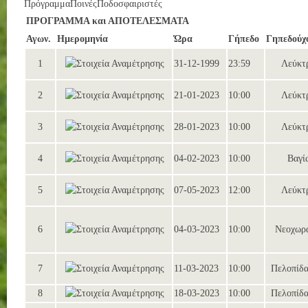
Πρόγραμμα
Ποινές
Ποδοσφαιριστές
ΠΡΟΓΡΑΜΜΑ και ΑΠΟΤΕΛΕΣΜΑΤΑ
Αγων.
Ημερομηνία
Ώρα
Γήπεδο
Γηπεδούχ
1
31-12-1999
23:59
Λεύκτ
2
21-01-2023
10:00
Λεύκτ
3
28-01-2023
10:00
Λεύκτ
4
04-02-2023
10:00
Βαγί
5
07-05-2023
12:00
Λεύκτ
6
04-03-2023
10:00
Νεοχωρ
7
11-03-2023
10:00
Πελοπίδα
8
18-03-2023
10:00
Πελοπίδα