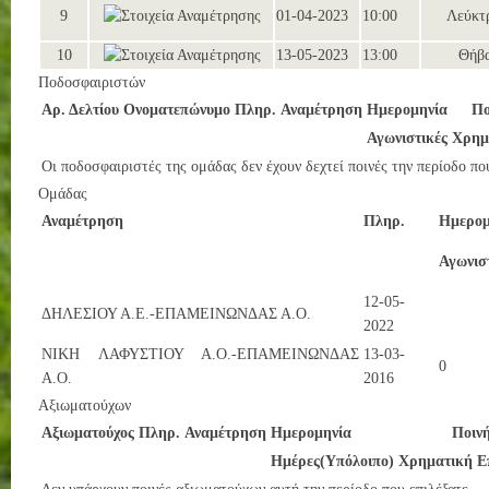
9
01-04-2023
10:00
Λεύκτ
10
13-05-2023
13:00
Θήβ
Ποδοσφαιριστών
Αρ. Δελτίου
Ονοματεπώνυμο
Πληρ.
Αναμέτρηση
Ημερομηνία
Πο
Αγωνιστικές
Χρημ
Οι ποδοσφαιριστές της ομάδας δεν έχουν δεχτεί ποινές την περίοδο πο
Ομάδας
Αναμέτρηση
Πληρ.
Ημερομ
Αγωνισ
12-05-
ΔΗΛΕΣΙΟΥ Α.Ε.-ΕΠΑΜΕΙΝΩΝΔΑΣ Α.Ο.
2022
ΝΙΚΗ ΛΑΦΥΣΤΙΟΥ Α.Ο.-ΕΠΑΜΕΙΝΩΝΔΑΣ
13-03-
0
Α.Ο.
2016
Αξιωματούχων
Αξιωματούχος
Πληρ.
Αναμέτρηση
Ημερομηνία
Ποιν
Ημέρες(Υπόλοιπο)
Χρηματική
Ε