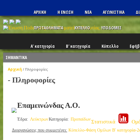
ΑΡΧΙΚΗ
Η ΕΝΩΣΗ
ΝΕΑ
ΑΓΩΝΙΣΤΙΚΑ
ΔΙ
ΠΡΩΤΑΘΛΗΜΑΤΑ
ΚΥΠΕΛΛΟ
ΥΠΟΔΟΜΕΣ
Α' κατηγορία
Β' κατηγορία
Κύπελλο
Εφήβ
ΣΗΜΑΝΤΙΚΑ
Αρχική
/
Πληροφορίες
- Πληροφορίες
Επαμεινώνδας Α.Ο.
Έδρα:
Λεύκτρων
Κατηγορία:
Προπαίδων
Στατιστικά
Ομά
Διοργανώσεις που συμμετέχει:
Κύπελλο-Φάση Ομίλων
Β' κατηγορία-