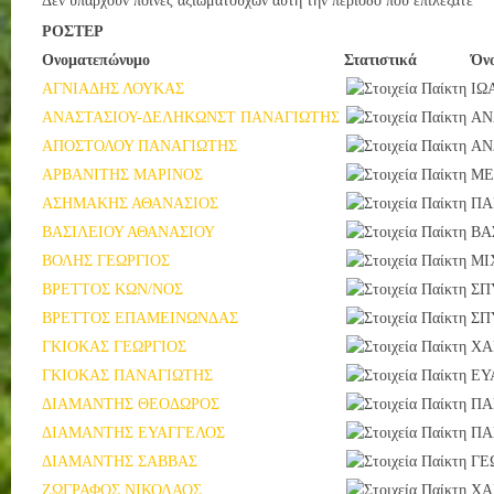
Δεν υπάρχουν ποινές αξιωματούχων αυτή την περίοδο που επιλέξατε
ΡΟΣΤΕΡ
Ονοματεπώνυμο
Στατιστικά
Όν
ΑΓΝΙΑΔΗΣ ΛΟΥΚΑΣ
ΙΩ
ΑΝΑΣΤΑΣΙΟΥ-ΔΕΛΗΚΩΝΣΤ ΠΑΝΑΓΙΩΤΗΣ
ΑΝ
ΑΠΟΣΤΟΛΟΥ ΠΑΝΑΓΙΩΤΗΣ
ΑΝ
ΑΡΒΑΝΙΤΗΣ ΜΑΡΙΝΟΣ
ΜΕ
ΑΣΗΜΑΚΗΣ ΑΘΑΝΑΣΙΟΣ
ΠΑ
ΒΑΣΙΛΕΙΟΥ ΑΘΑΝΑΣΙΟΥ
ΒΑ
ΒΟΛΗΣ ΓΕΩΡΓΙΟΣ
ΜΙ
ΒΡΕΤΤΟΣ ΚΩΝ/ΝΟΣ
ΣΠ
ΒΡΕΤΤΟΣ ΕΠΑΜΕΙΝΩΝΔΑΣ
ΣΠ
ΓΚΙΟΚΑΣ ΓΕΩΡΓΙΟΣ
ΧΑ
ΓΚΙΟΚΑΣ ΠΑΝΑΓΙΩΤΗΣ
ΕΥ
ΔΙΑΜΑΝΤΗΣ ΘΕΟΔΩΡΟΣ
ΠΑ
ΔΙΑΜΑΝΤΗΣ ΕΥΑΓΓΕΛΟΣ
ΠΑ
ΔΙΑΜΑΝΤΗΣ ΣΑΒΒΑΣ
ΓΕ
ΖΩΓΡΑΦΟΣ ΝΙΚΟΛΑΟΣ
ΧΑ