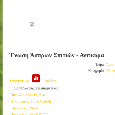
Ένωση Άσπρων Σπιτιών - Αντίκυρα
Έδρα:
Άσπρω
Κατηγορία:
Προπ
Στατιστικά
Ομάδας
Διοργανώσεις που συμμετέχει:
Κύπελλο-Φάση Ομίλων
Β' κατηγορία-1ος ΟΜΙΛΟΣ
Κύπελλο-2η Φάση
Προπαίδων-1ος ΟΜΙΛΟΣ