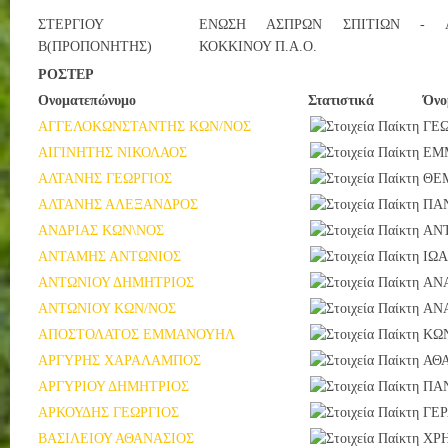
ΣΤΕΡΓΙΟΥ
ΕΝΩΣΗ ΑΣΠΡΩΝ ΣΠΙΤΙΩΝ - Α
Β(ΠΡΟΠΟΝΗΤΗΣ)
ΚΟΚΚΙΝΟΥ Π.Α.Ο.
ΡΟΣΤΕΡ
Ονοματεπώνυμο
Στατιστικά
Όνο
ΑΓΓΕΛΟΚΩΝΣΤΑΝΤΗΣ ΚΩΝ/ΝΟΣ
ΓΕΩ
ΑΙΓΙΝΗΤΗΣ ΝΙΚΟΛΑΟΣ
ΕΜ
ΑΛΤΑΝΗΣ ΓΕΩΡΓΙΟΣ
ΘΕ
ΑΛΤΑΝΗΣ ΑΛΕΞΑΝΔΡΟΣ
ΠΑ
ΑΝΔΡΙΑΣ ΚΩΝ\ΝΟΣ
ΑΝ
ΑΝΤΑΜΗΣ ΑΝΤΩΝΙΟΣ
ΙΩ
ΑΝΤΩΝΙΟΥ ΔΗΜΗΤΡΙΟΣ
ΑΝ
ΑΝΤΩΝΙΟΥ ΚΩΝ/ΝΟΣ
ΑΝ
ΑΠΟΣΤΟΛΑΤΟΣ ΕΜΜΑΝΟΥΗΛ
ΚΩ
ΑΡΓΥΡΗΣ ΧΑΡΑΛΑΜΠΟΣ
ΑΘ
ΑΡΓΥΡΙΟΥ ΔΗΜΗΤΡΙΟΣ
ΠΑ
ΑΡΚΟΥΔΗΣ ΓΕΩΡΓΙΟΣ
ΓΕ
ΒΑΣΙΛΕΙΟΥ ΑΘΑΝΑΣΙΟΣ
ΧΡ