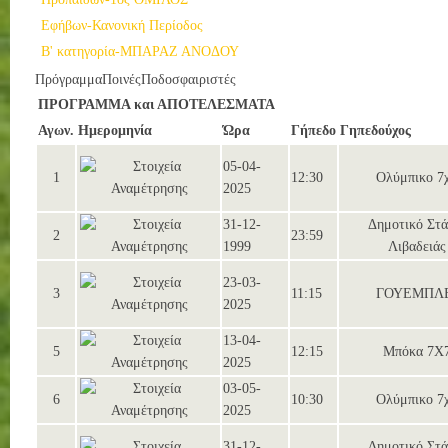
Εφήβων-Κανονική Περίοδος
Β' κατηγορία-ΜΠΑΡΑΖ ΑΝΟΔΟΥ
Πρόγραμμα
Ποινές
Ποδοσφαιριστές
ΠΡΟΓΡΑΜΜΑ και ΑΠΟΤΕΛΕΣΜΑΤΑ
Αγων.
Ημερομηνία
Ώρα
Γήπεδο
Γηπεδούχος
05-04-
1
12:30
Ολύμπικο 7
2025
31-12-
Δημοτικό Στά
2
23:59
1999
Λιβαδειάς
23-03-
3
11:15
ΓΟΥΕΜΠΛ
2025
13-04-
5
12:15
Μπόκα 7Χ
2025
03-05-
6
10:30
Ολύμπικο 7
2025
31-12-
Δημοτικό Στά