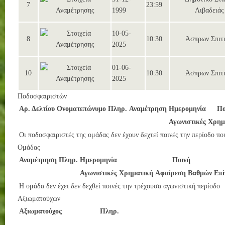
7
23:59
1999
Λιβαδειάς
10-05-
8
10:30
Άσπρων Σπιτ
2025
01-06-
10
10:30
Άσπρων Σπιτ
2025
Ποδοσφαιριστών
Αρ. Δελτίου
Ονοματεπώνυμο
Πληρ.
Αναμέτρηση
Ημερομηνία
Πο
Αγωνιστικές
Χρημ
Οι ποδοσφαιριστές της ομάδας δεν έχουν δεχτεί ποινές την περίοδο πο
Ομάδας
Αναμέτρηση
Πληρ.
Ημερομηνία
Ποινή
Αγωνιστικές
Χρηματική
Αφαίρεση Βαθμών
Επί
Η ομάδα δεν έχει δεν δεχθεί ποινές την τρέχουσα αγωνιστική περίοδο
Αξιωματούχων
Αξιωματούχος
Πληρ.