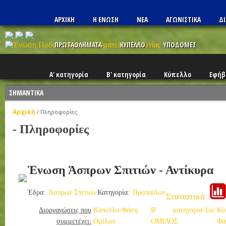
ΑΡΧΙΚΗ
Η ΕΝΩΣΗ
ΝΕΑ
ΑΓΩΝΙΣΤΙΚΑ
ΔΙ
ΠΡΩΤΑΘΛΗΜΑΤΑ
ΚΥΠΕΛΛΟ
ΥΠΟΔΟΜΕΣ
Α' κατηγορία
Β' κατηγορία
Κύπελλο
Εφήβ
ΣΗΜΑΝΤΙΚΑ
Αρχική
/
Πληροφορίες
- Πληροφορίες
Ένωση Άσπρων Σπιτιών - Αντίκυρα
Έδρα:
Άσπρων Σπιτιών
Κατηγορία:
Προπαίδων
Στατιστικά
Διοργανώσεις που
Κύπελλο-Φάση
Β' κατηγορία-1ος
Κύ
συμμετέχει:
Ομίλων
ΟΜΙΛΟΣ
Φά